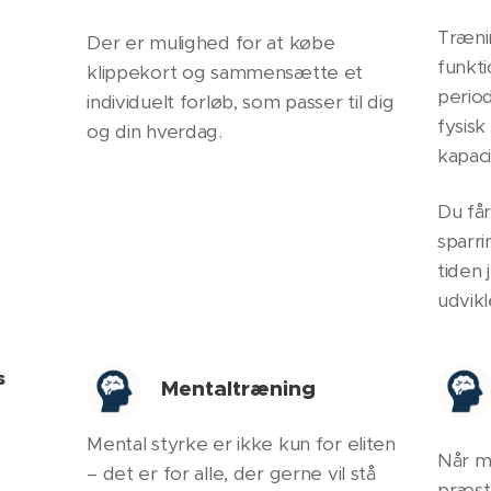
Træni
Der er mulighed for at købe
funkti
klippekort og sammensætte et
period
individuelt forløb, som passer til dig
fysisk
og din hverdag.
kapaci
Du få
sparri
tiden 
udvikl
ss
Mentaltræning
Mental styrke er ikke kun for eliten
Når m
– det er for alle, der gerne vil stå
præst