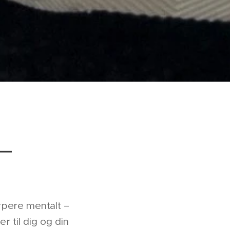
 —
rpere mentalt –
r til dig og din