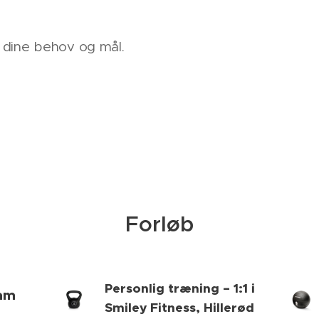
s dine behov og mål.
Forløb
Personlig træning – 1:1 i
ram
Smiley Fitness, Hillerød