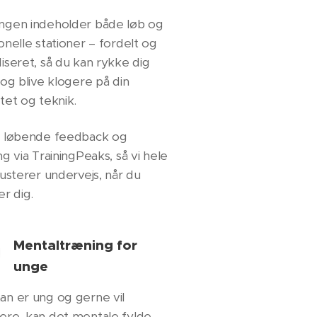
ngen indeholder både løb og
onelle stationer – fordelt og
iseret, så du kan rykke dig
 og blive klogere på din
tet og teknik.
r løbende feedback og
ng via TrainingPeaks, så vi hele
justerer undervejs, når du
er dig.
Mentaltræning for
unge
an er ung og gerne vil
ere, kan det mentale fylde