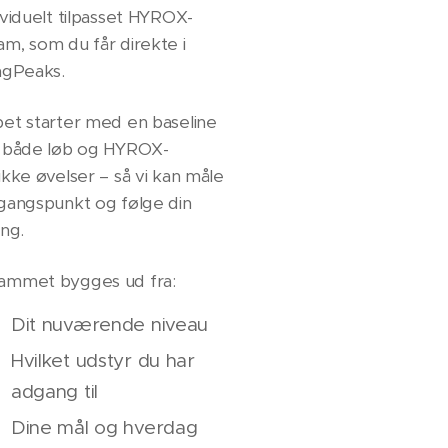
ividuelt tilpasset HYROX-
m, som du får direkte i
ngPeaks.
bet starter med en baseline
– både løb og HYROX-
ikke øvelser – så vi kan måle
dgangspunkt og følge din
ing.
ammet bygges ud fra:
Dit nuværende niveau
Hvilket udstyr du har
adgang til
Dine mål og hverdag