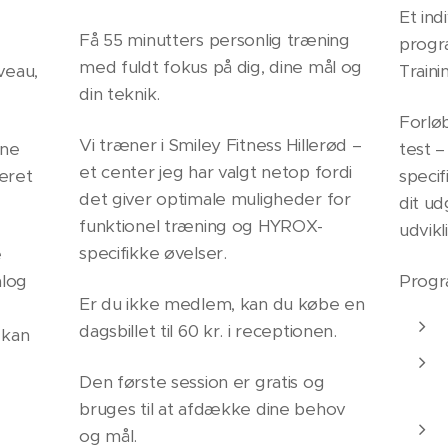
Et ind
Få 55 minutters personlig træning
progra
med fuldt fokus på dig, dine mål og
iveau,
Traini
din teknik.
Forlø
Vi træner i Smiley Fitness Hillerød –
ine
test 
et center jeg har valgt netop fordi
eret
specif
det giver optimale muligheder for
dit u
funktionel træning og HYROX-
udvikl
specifikke øvelser.
e
alog
Progr
Er du ikke medlem, kan du købe en
dagsbillet til 60 kr. i receptionen.
 kan
Den første session er gratis og
bruges til at afdække dine behov
og mål.