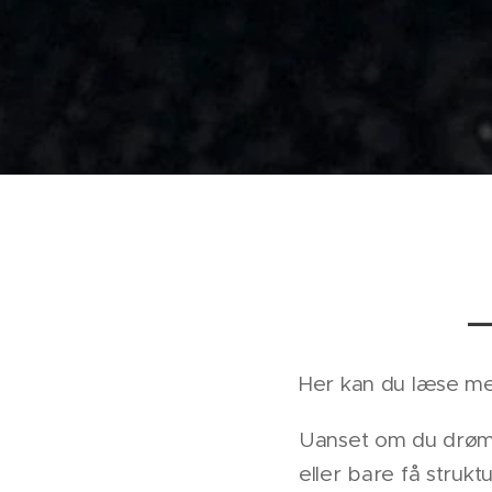
—
Her kan du læse me
Uanset om du drømm
eller bare få strukt