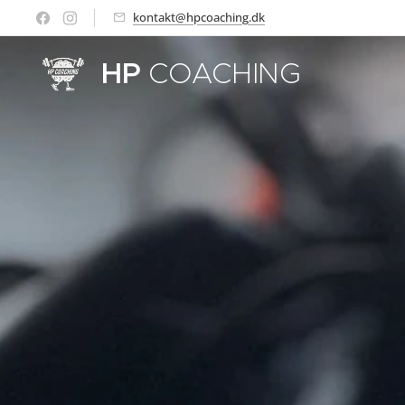
kontakt@hpcoaching.dk
HP
COACHING