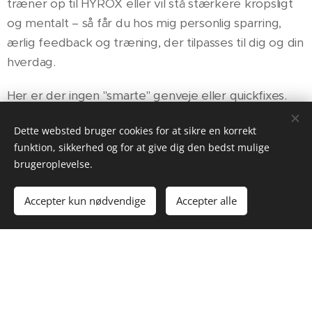
træner op til HYROX eller vil stå stærkere kropsligt
og mentalt – så får du hos mig personlig sparring,
ærlig feedback og træning, der tilpasses til dig og din
hverdag.
Her er der ingen "smarte" genveje eller quickfixes.
Kun målrettet arbejde – med både hjerne, hjerte og
Dette websted bruger cookies for at sikre en korrekt
høj puls i fokus.
funktion, sikkerhed og for at give dig den bedst mulige
brugeroplevelse.
Er du klar?
Accepter kun nødvendige
Accepter alle